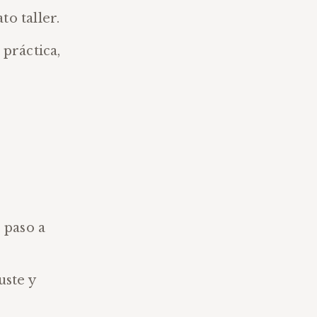
to taller.
 práctica,
 paso a
uste y