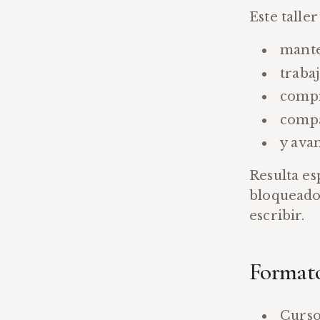
Este talle
mante
trabaj
compr
compa
y ava
Resulta e
bloqueado
escribir.
Format
Curso