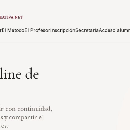
EATIVA.NET
r
El Método
El Profesor
Inscripción
Secretaría
Acceso alum
line de
r con continuidad,
as y compartir el
es.