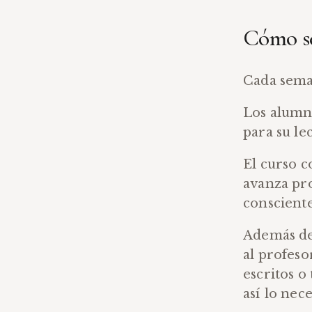
Cómo se
Cada sema
Los alumn
para su le
El curso c
avanza pr
conscientes
Además del
al profeso
escritos o 
así lo nece