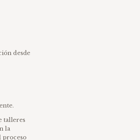
ación desde
ente.
 talleres
n la
el proceso