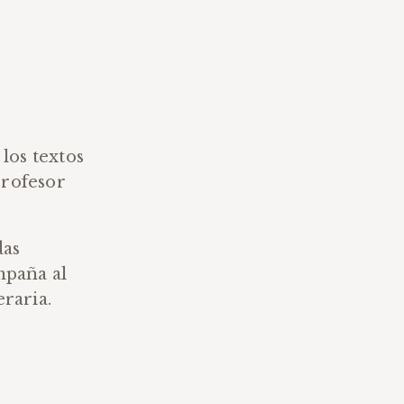
los textos
profesor
das
mpaña al
eraria.