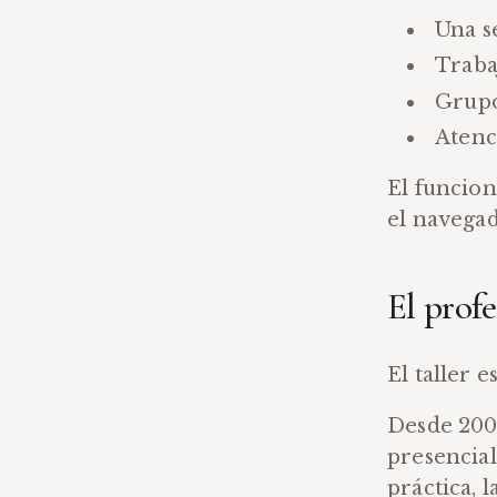
Una s
Traba
Grupo
Atenc
El funcion
el navegad
El profe
El taller 
Desde 2007
presencial
práctica, 